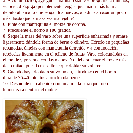
5. A continuación, agregue la harina restante y programe 2 minutos,
velocidad Espiga (posiblemente tengas que añadir más harina,
debido al tamaño que tengan los huevos, añadir y amasar un poco
más, hasta que la masa sea manejable).
6. Pinte con mantequilla el molde de corona.
7. Precaliente el horno a 180 grados.
8. Saque la masa del vaso sobre una superficie enharinada y amase
ligeramente dándole forma de barra o cilindro. Córtelo en pequeñas
rebanadas, úntelas con mantequilla derretida y a continuación
rebócelas ligeramente en el relleno de frutas. Vaya colocándolas en
el molde y presione con las manos. No deberá llenar el molde más
de la mitad, pues la masa tiene que doblar su volumen.
9. Cuando haya doblado su volumen, introduzca en el horno
durante 35-40 minutos aproximadamente.
10. Desmolde en caliente sobre una rejilla para que no se
humedezca dentro del molde.